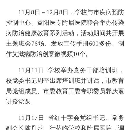
11月8日
－
12月8日，
学校与
市疾病预防
控制中心
、
益阳医专附属医院
联合
举办传染
病防治健康教育系列活动，活动期间共开展
主题班会
76场、发放宣传手册600多份、制
作艾滋病防治创意微视频10个。
11月11日 学校举
办
党务干部培训
班
，
校党委书记周奎出席培训班并讲话，
市教育
局党组成员、市委教育工委专职委员郭庆葭
讲
授
党课。
11月17日 省红十字会党组书记、常务
副会长陈丹萍一行
莅临
学校和附属医院，调