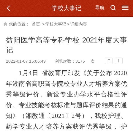
学校大事记
导航
您的位置：
首页
>
学校大事记
>
详细内容
益阳医学高等专科学校 2021年度大事
记
T
2022-01-07 15:06:49
浏览次数：
3175
次
T
1月4日 省教育厅印发《
关于公布
2020
年湖南省高职高专院校专业人才培养方案优
秀等级评价、新设专业办学水平合格性评
价、专业技能考核标准与题库评价结果的通
知
》（
湘教通〔
2021
〕
2
号
），我校护理、
药学
专业人才培养方案
获评
优秀等级
，
护