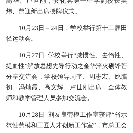
高华、卢世刚，安化县第一中学副校长吴
炜、曹迎新出席授牌仪式。
10月23
日－
24日，
学校举行
第十二届田
径运动会
。
10月27日 学校举行“减惯性、去惰性、
提血性”解放思想先导行动之金华淬火砺锋芒
分享交流会，学校领导周奎、周志宏、姚腊
初、冯灿霞、高文辉、卢世刚出席，全
体
教
师和教学管理人员参加交流会。
10月28日 刘友良劳模工作室
获评
“省示
范性劳模和工匠人才创新工作室”
，
市总工会