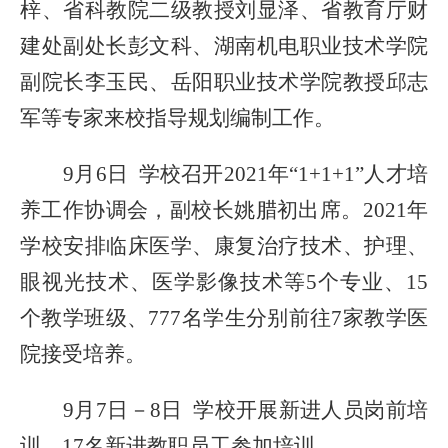
梓
、
省科教院二级教授刘显泽
、
省教育厅财
建处副处长彭文科
、
湖南机电职业技术学院
副院长李玉民
、
岳阳职业技术学院教授邱志
军等专家
来校
指导
规划编制工作
。
9月6日 学校召开2021年“1+1+1”人才培
养工
作
协调会，副校长姚腊初出席
。
2021年
学校
安排
临床医学、康复治疗技术、护理、
眼视光技术、医学影像技术等
5个专业、15
个教学班级、777名学生分别前往7家教学医
院接受培养。
9月7日
－
8日
学校开展新进人员岗前培
训，
17名新进
教职员工
参
加培
训
。