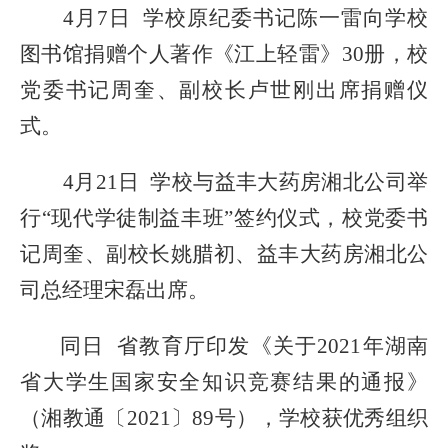
4月7日 学校原纪委书记陈一雷
向
学校
图书馆
捐赠
个人著作
《江上轻雷》
30册，校
党委书记周奎、副校长卢世刚出席
捐赠仪
式
。
4月21日 学校
与
益丰大药房湘北公司举
行
“现代学徒制益丰班”签约仪式，校党委书
记周奎
、
副校长姚腊初、益丰大药房湘北公
司总经理宋磊出席。
同日
省教育厅印发《
关于
2021年湖南
省大学生国家安全知识竞赛结果的通报
》
（
湘教通〔
2021〕89号
），学校获
优秀组织