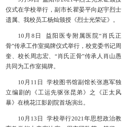
仪式在学校举行，副市长瞿晏平向
赵宇
烈士
遗属
、我校员工杨灿
颁授《烈士光荣证》。
10月8日 益阳医专附属医院“肖氏正
骨”传承工作室揭牌仪式举行，校党委书记周
奎、校长周志宏、“肖氏正骨”传承人肖山愚
共同为工作室揭牌。
10月11日 学校图书馆副馆长张惠军独
立编剧的《工运先驱张昆弟》之《正太风
暴》在桃花江影剧院首场演出。
10月13日
学校
举行
2021年思想政治教