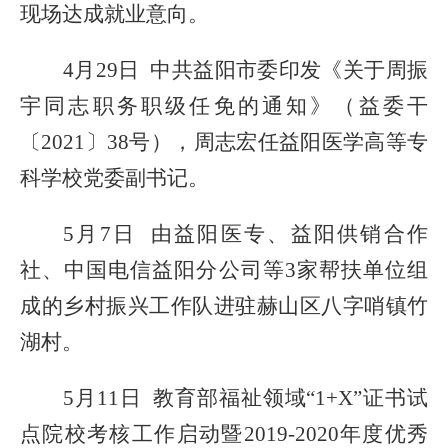
现场达成就业意向。
4月29日
中共益阳市委
印发
《关于周振
宇同志职务职级任免的通知》
（
益委干
〔
2021〕38号
），
周志宏任益阳医学高等专
科学校党委副书记。
5月7日 由
益阳医专
、益阳供销合作
社、中国电信益阳分公司等
3家帮扶单位组
成的乡村振兴工作队进驻赫山区八字哨镇竹
湖村
。
5月11日
教育部福祉领域
“1+X”证书试
点院校考核工作启动暨2019-2020年度优秀