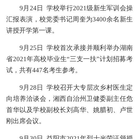
9月24日 学校举行2021级新生军训会操
汇报表演，校党委书记周奎为3400余名新生
讲授开学第一课。
9月25日 学校首次承接并顺利举办湖南
省2021
年高校毕业生
“三支一扶”计划招募考
试，共有
447
名考生参考。
9月28日 学校召开大专层次乡村医生定
向培养洽谈会，湘西自治州卫健委副主任危
首华
以及学校
副校长刘高华、姚腊初、卢世
刚出席
会议
。
9月30日 益阳市2021年烈士光荣证颁授