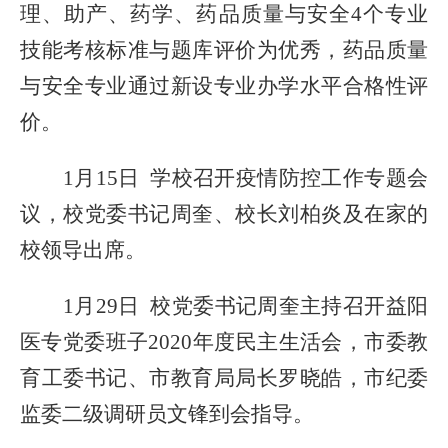
理、助产、药学、药品质量与安全
4个
专业
技能考核标准与题库评价
为优秀，
药品质量
与安全
专业
通过
新设专业办学水平合格性评
价
。
1月15日 学校召开疫情防控工作专题会
议，校党委书记周奎、校长刘柏炎及
在家的
校领导出席。
1月
29
日
校党委书记周奎主持召开
益阳
医专党委班子
2020年度民主生活会
，
市委教
育工委书记
、市教育局局长罗晓皓，市纪委
监委二级调研员文锋到会指导。