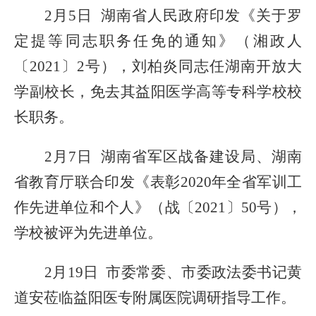
2月5日 湖南省人民政府印发《关于罗
定提等同志职务任免的通知》（湘政人
〔
2021〕2号
），
刘柏炎同志任湖南开放大
学副校长，免
去
其益阳医学高等专科学校校
长职务。
2月7日
湖南省
军区战备建设局、湖南
省教育厅联合
印发《
表彰
2020年全省军训工
作先进单位和个人》
（
战
〔
2021〕
50
号
）
，
学校被评为先进单位。
2月19日 市委常委、市委政法委书记黄
道安莅临益阳医专附属医院调研指导工作。