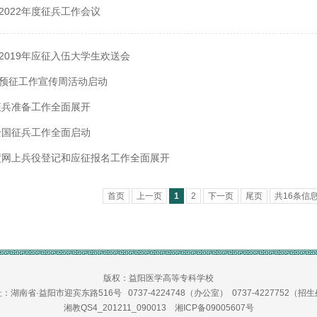
2022年度征兵工作会议
2019年应征入伍大学生欢送会
预征工作宣传周活动启动
年征兵准备工作全面展开
年全国征兵工作全面启动
年度网上兵役登记和应征报名工作全面展开
首页
上一页
1
2
下一页
尾页
共16条信息
版权：益阳医学高等专科学校
：湖南省·益阳市迎宾东路516号 0737-4224748（办公室） 0737-4227752（招
湘教QS4_201211_090013
湘ICP备09005607号