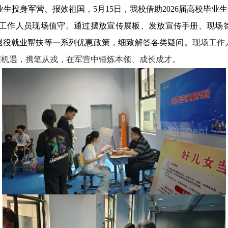
生投身军营、报效祖国，5月15日，我校借助2026届高校毕业
工作人员现场值守。通过摆放宣传展板、发放宣传手册、现场
退役就业帮扶等一系列优惠政策，细致解答各类疑问。
现场工作
握机遇，携笔从戎，在军营中锤炼本领、成长成才。