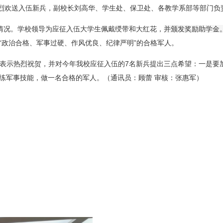
，热烈欢送入伍新兵，副校长刘高华、学生处、保卫处、各教学系部等部门
情况。
学校
领导为应征入伍大学生佩戴
绶带和
大红花
，
并颁发奖励助学金
“政治合格、军事过硬、作风优良、纪律严明”的合格军人。
表示热烈祝贺，并对今年我校应征入伍的7名新兵提出三点希望：一是要
练军事技能，
做一名合格的军人
。（通讯员：顾蕾
审核：张惠军
）