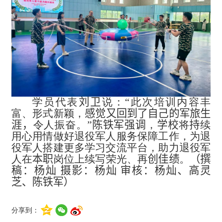
学员代表
刘卫
说
：“此次培训内容丰
富、形式新颖，
感觉
又
回到了自己的军旅生
涯，
令人振奋。
”
陈铁军强调
，
学校
将
持
续
用心用情做好退役军人服务保障工作，为退
役军人搭建更多学习交流平台，助力退役军
人在
本职
岗位上续写荣光、再
创佳绩
。
（撰
稿：杨灿 摄影：杨灿 审核：杨灿、高灵
芝、陈铁军）
分享到：