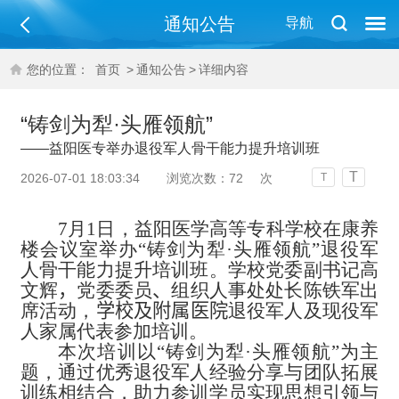
通知公告
导航
您的位置：
首页
>
通知公告
>
详细内容
“铸剑为犁·头雁领航”
——益阳医专举办退役军人骨干能力提升培训班
T
2026-07-01 18:03:34
浏览次数：
72
次
T
7月1日，益阳医学高等专科学校在康养
楼会议室举办“铸剑为犁·头雁领航”退役军
人骨干能力提升培训班。学校党委副书记高
文辉
，
党委委员
、
组织人事处处长陈铁军出
席活动，
学校及附属医院
退役军人及现役军
人家属代表参加培训。
本次培训以“铸剑为犁·头雁领航”为主
题，通过优秀退役军人经验分享与团队拓展
训练相结合，助力参训学员实现思想引领与