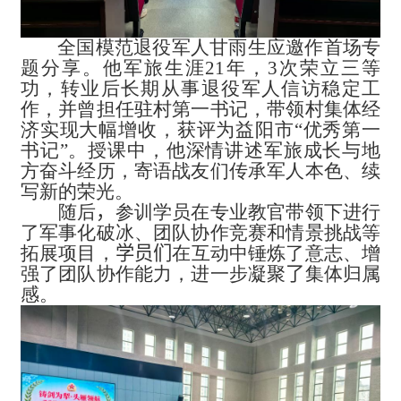
全国模范退役军人甘雨生应邀作首场专
题分享。他军旅生涯21年，3次荣立三等
功，转业后长期从事退役军人信访稳定工
作，并曾担任驻村第一书记，带领村集体经
济实现大幅增收，获评为益阳市“优秀第一
书记”。授课中，他深情讲述军旅成长与地
方奋斗经历，寄语战友们传承军人本色、续
写新的荣光。
随后
，
参训学员在专业教官带领下进行
了军事化破冰、团队协作竞赛和情景挑战等
拓展项目，
学员们
在互动中锤炼了意志、增
强了团队协作能力，进一步凝聚
了
集体归属
感。