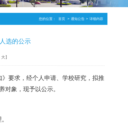
您的位置：
首页
>
通知公告
>
详细内容
荐人选的公示
大
】
知》要求，经个人申请、
学校研究
，
拟
推
培养对象，现予以公示
。
理。