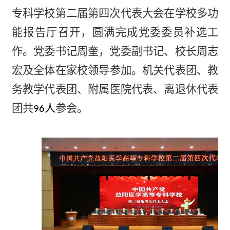
专科学校第二届第四次代表大会在学校多功
能报告厅召开
，
圆满完成党委委员补选工
作。党委书记周奎，党委副书记、校长周志
宏及全体在家校领导
参加
。机关代表
团
、教
务教学代表
团
、附属医院代表、离退休代表
团
共
人
参会。
96