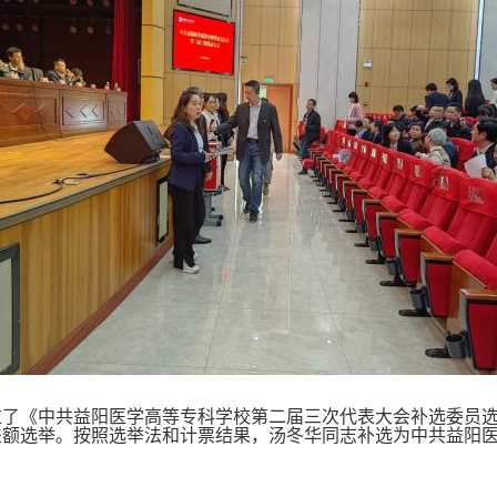
过了《中共益阳医学高等专科学校第二届
三
次代表大会
补
选委员
差额选举。按照选举法和计票结果，
汤冬华
同志
补
选为中共益阳