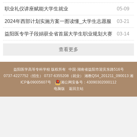
职业礼仪讲座赋能大学生就业
05-09
2024年西部计划实施方案一图读懂_大学生志愿服
03-21
务西部计划_中国青年网
益阳医专学子段娟获全省首届大学生职业规划大赛
03-14
二等奖
查看更多
益阳医学高等专科学校 版权所有 中国·湖南省益阳市迎宾东路516号
0737-4227752（招生） 0737-6355208（就业） 湘教QS4_201211_090013
湘
ICP备09005607号
湘公网安备号：43090302000112
电脑版
返回主站