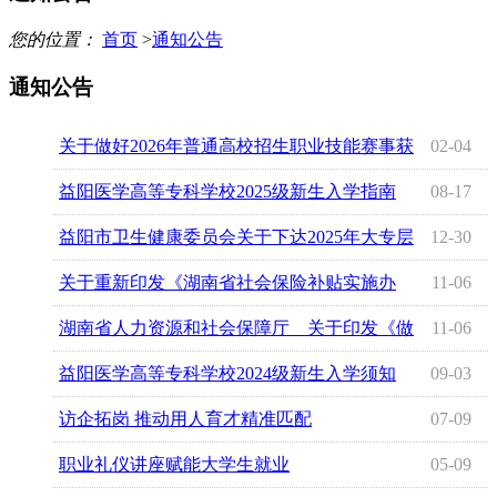
您的位置：
首页
>
通知公告
通知公告
关于做好2026年普通高校招生职业技能赛事获
02-04
奖学生推荐免试工作的通知
益阳医学高等专科学校2025级新生入学指南
08-17
益阳市卫生健康委员会关于下达2025年大专层
12-30
次乡村医生本土化定向培养名额的通知
关于重新印发《湖南省社会保险补贴实施办
11-06
法》的通知
湖南省人力资源和社会保障厅 关于印发《做
11-06
好事业单位公开招聘高校毕业生 工作的若干措施》
益阳医学高等专科学校2024级新生入学须知
09-03
的通知
访企拓岗 推动用人育才精准匹配
07-09
职业礼仪讲座赋能大学生就业
05-09