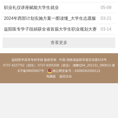
职业礼仪讲座赋能大学生就业
05-09
2024年西部计划实施方案一图读懂_大学生志愿服
03-21
务西部计划_中国青年网
益阳医专学子段娟获全省首届大学生职业规划大赛
03-14
二等奖
查看更多
益阳医学高等专科学校 版权所有 中国·湖南省益阳市迎宾东路516号
0737-4227752（招生） 0737-6355208（就业） 湘教QS4_201211_090013
湘
ICP备09005607号
湘公网安备号：43090302000112
电脑版
返回主站