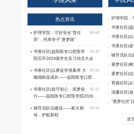
学院风采
护理学院：守
热点资讯
书香社区|
护理学院：守好安全“责任
06-08
书香社区|
田”，托举学子“逐梦路”
书香社区|
书香社区|益阳医专口腔医学
05-30
辅导员队伍
院召开2024级学生实习动员大会
逐梦社区|
书香社区|以赛促学强素养 大
05-19
逐梦社区|
咖领航促成长——益阳医专口腔…
育镜社区|
书香社区|齿守初心，筑梦前
05-15
清廉社区|
行——益阳医专口腔医学院2026…
”逐梦社区
辅导员队伍建设——薪火相
09-10
传，护航新程
首