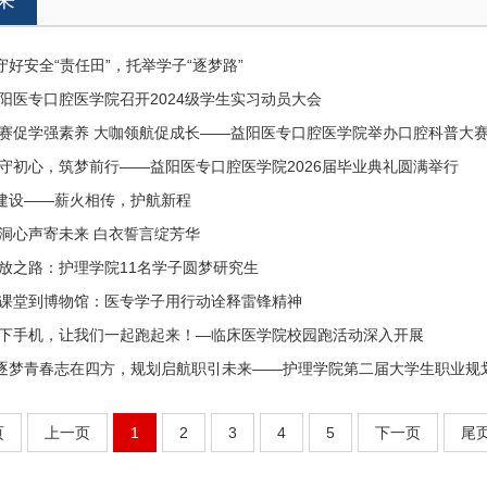
好安全“责任田”，托举学子“逐梦路”
益阳医专口腔医学院召开2024级学生实习动员大会
以赛促学强素养 大咖领航促成长——益阳医专口腔医学院举办口腔科普大
齿守初心，筑梦前行——益阳医专口腔医学院2026届毕业典礼圆满举行
建设——薪火相传，护航新程
树洞心声寄未来 白衣誓言绽芳华
绽放之路：护理学院11名学子圆梦研究生
从课堂到博物馆：医专学子用行动诠释雷锋精神
放下手机，让我们一起跑起来！—临床医学院校园跑活动深入开展
“|逐梦青春志在四方，规划启航职引未来——护理学院第二届大学生职业规
页
上一页
1
2
3
4
5
下一页
尾