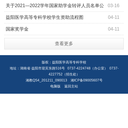
作的通知
关于2021—2022学年国家助学金转评人员名单公
03-16
示
益阳医学高等专科学校学生资助流程图
04-11
国家奖学金
04-11
查看更多
版权：益阳医学高等专科学校
地址：湖南省·益阳市迎宾东路516号 0737-4224748（办公室） 0737-
4227752（招生处）
湘教QS4_201211_090013
湘ICP备09005607号
电脑版
返回主站