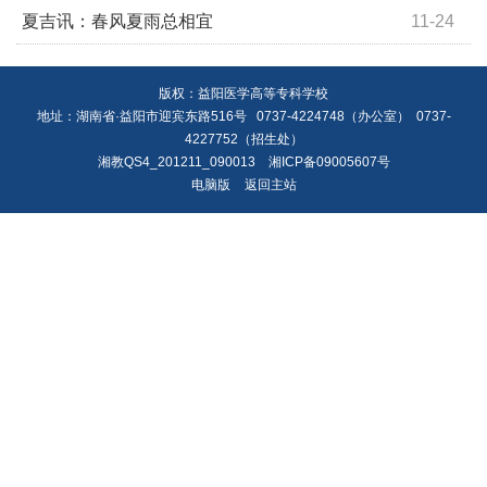
夏吉讯：春风夏雨总相宜
11-24
版权：益阳医学高等专科学校
地址：湖南省·益阳市迎宾东路516号 0737-4224748（办公室） 0737-
4227752（招生处）
湘教QS4_201211_090013
湘ICP备09005607号
电脑版
返回主站