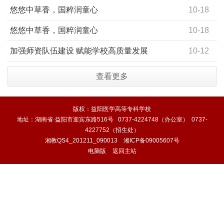
专＋5
悠悠中草香，国粹润童心
10-18
悠悠中草香，国粹润童心
10-18
加强师资队伍建设 赋能学校高质量发展
10-12
查看更多
版权：益阳医学高等专科学校
地址：湖南省·益阳市迎宾东路516号 0737-4224748（办公室） 0737-
4227752（招生处）
湘教QS4_201211_090013
湘ICP备09005607号
电脑版
返回主站