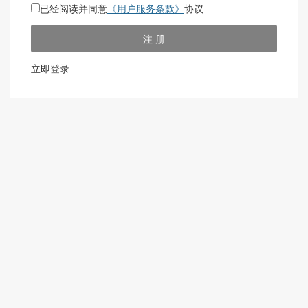
已经阅读并同意
《用户服务条款》
协议
注 册
立即登录