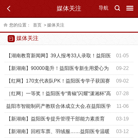
媒体关注
导航
您的位置：
首页
>
媒体关注
媒体关注
【湖南教育新闻网】39人报考33人录取！益阳医
01-05
专这个学霸班级“专升本”录取率超八成
【新湖南】90000毫升！益阳医专新生用爱心为
09-22
生命加油
【红网】170支代表队PK！益阳医专学子获国赛
09-02
银奖
［红网］一等奖！益阳医专“青椒”闪耀“潇湘杯”高
07-28
校思政课教学展示活动
益阳市智能制药产教联合体成立大会,在益阳医学
11-06
高等专科学校召开
【新湖南】益阳医专提升管理干部能力素质育
03-19
强“领头雁”
【新湖南】回程车票、羽绒服……益阳医专温暖
03-12