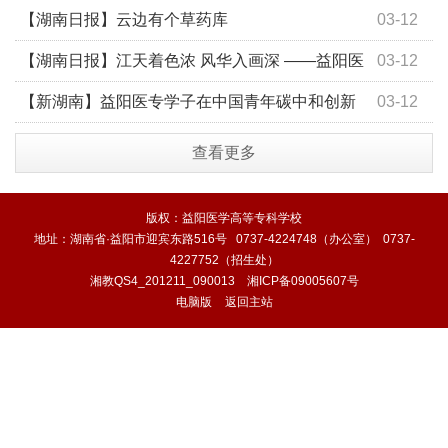
学生的，还不止这些
【湖南日报】云边有个草药库
03-12
【湖南日报】江天着色浓 风华入画深 ——益阳医
03-12
专“双高建设”图景扫描
【新湖南】益阳医专学子在中国青年碳中和创新
03-12
创业大赛中创佳绩
查看更多
版权：益阳医学高等专科学校
地址：湖南省·益阳市迎宾东路516号 0737-4224748（办公室） 0737-
4227752（招生处）
湘教QS4_201211_090013
湘ICP备09005607号
电脑版
返回主站