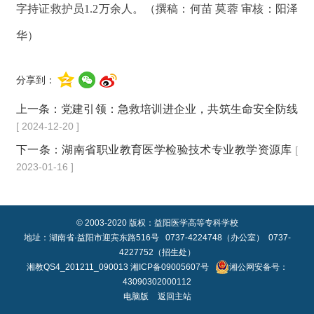
字持证救护员1.2万余人。（撰稿：何苗 莫蓉 审核：阳泽
华）
分享到：
上一条：
党建引领：急救培训进企业，共筑生命安全防线
[ 2024-12-20 ]
下一条：
湖南省职业教育医学检验技术专业教学资源库
[
2023-01-16 ]
© 2003-2020 版权：益阳医学高等专科学校
地址：湖南省·益阳市迎宾东路516号 0737-4224748（办公室） 0737-
4227752（招生处）
湘教QS4_201211_090013
湘ICP备09005607号
湘公网安备号：
43090302000112
电脑版
返回主站