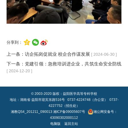
分享到：
上一条：
访企拓岗促就业 校企合作谋发展
[ 2024-06-30 ]
下一条：
党建引领：急救培训进企业，共筑生命安全防线
[ 2024-12-20 ]
© 2003-2020 版权：益阳医学高等专科学校
地址：湖南省·益阳市迎宾东路516号 0737-4224748（办公室） 0737-
4227752（招生处）
湘教QS4_201211_090013
湘ICP备09005607号
湘公网安备号：
43090302000112
电脑版
返回主站