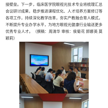
接壁垒。下一步，临床医学院
眼视光技术
专业将梳理
汇总
会议研讨成果，
稳步推进
课程优化、
人才培养
方案修订
等
各项工作，持续深化教学改革，夯实产教融合育人模式，
不断提升专业办学
水平
，为地方眼视光健康行业输送更多
优
秀
专业人才。
（撰稿：周清华 审核：侯菊花 郭娜英 莫
颖莉）