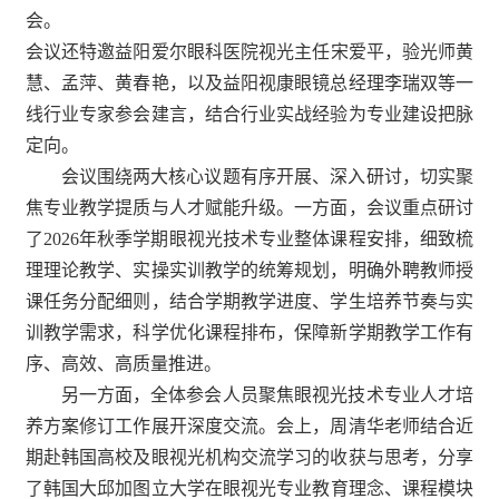
会。
会议还
特邀益阳爱尔眼科医
院视
光主任宋爱平
，
验光师黄
慧、孟萍、黄春艳，以及益阳视康眼镜总经理李瑞双等一
线行业专家参会建言，结合行业实战经验为专业建设把脉
定向。
会议围绕两大核心议题有序开展、深入研讨，切实聚
焦专业教学提质与人才赋能升级。一方面，会议重点研讨
了2026年秋季学期
眼视光技术
专业整体课程安排，细致梳
理理论教学、实操实训教学的统筹规划，明确外聘教师授
课任务分配细则，结合学期教学进度、学生培养节奏与实
训教学需求，科学优化课程排布，保障新学期教学工作有
序、高效、高质量推进。
另一方面，全体参会人员聚焦
眼视光技术专业
人才培
养方案修订工作展开深度交流。会上，周清华老师结合近
期赴韩国高校及眼视光机构交流学习的收获与思考，分享
了韩国
大邱加图立大学
在眼视光
专业
教育
理念
、课程模块