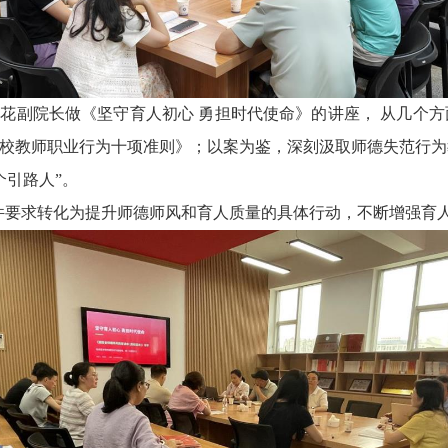
菊花副院长做《坚守育人初心 勇担时代使命》的讲座， 从几个
高校教师职业行为十项准则》；以案为鉴，深刻汲取师德失范行
个引路人”。
件要求转化为提升师德师风和育人质量的具体行动，不断增强育