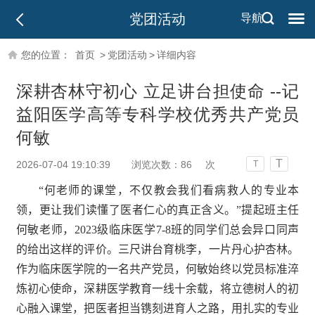
党团活动
导航
您的位置：
首页
>
党团活动
>
详细内容
深耕杏林守初心 立足讲台担使命 --记
益阳医学高等专科学校优秀共产党员
何敏
T
2026-07-04 19:10:39
浏览次数：
86
次
T
“何老师的课堂，不仅教会我们看病救人的专业本
领，更让我们读懂了医者仁心的真正含义。”提起
班主任
何敏
老师
，
2023级临床
医
学7-8班的同学们
总会
异口同声
的
给出这样的评价。三尺讲台育桃李，一片丹心护杏林。
作为临床医学院的一名共产党员，何敏始终以党员标准淬
炼初心使命，深耕医学教育一线十余载，将立德树人的初
心融入课堂，把医者担当镌刻进育人之路，用扎实的专业