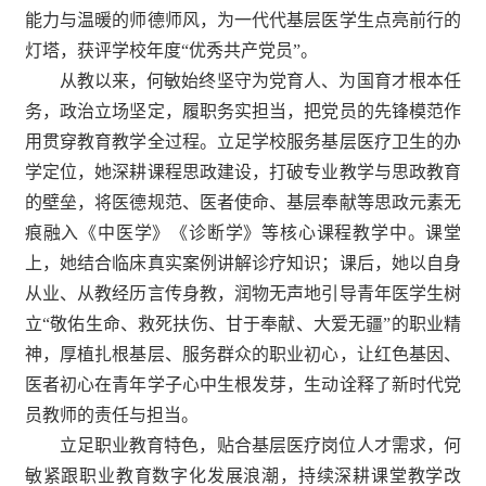
能力与温暖的师德师风，为一代代基层医学生点亮前行的
灯塔，获评学校年度“优秀共产党员”。
从教以来，何敏始终坚守为党育人、为国育才根本任
务，政治立场坚定，履职务实担当，把党员的先锋模范作
用贯穿教育教学全过程。立足学校服务基层医疗卫生的办
学定位，她深耕课程思政建设，打破专业教学与思政教育
的壁垒，将医德规范、医者使命、基层奉献等思政元素无
痕融入《中医学》《诊断学
》等
核心课程教学中。课堂
上，她结合临床真实案例讲解诊疗知识；课后，她以自身
从业、从教经历言传身教，润物无声地引导青年医学生树
立“敬佑生命、救死扶伤、甘于奉献、大爱无疆”的职业精
神，厚植扎根基层、服务群众的职业初心，让红色基因、
医者初心在青年学子心中生根发芽，生动诠释了新时代党
员教师的责任与担当。
立足职业教育特色，贴合基层医疗岗位人才需求，何
敏紧跟职业教育数字化发展浪潮，持续深耕课堂教学改