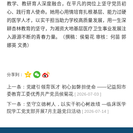
教学、教研育人深度融合，在平凡的岗位上坚守党员初
心、践行育人使命。她用心用情培育扎根基层、能力过硬
的医学人才，以实干担当助力学校高质量发展，用一生深
耕杏林教育的坚守，为湘资大地基层医疗卫生事业发展注
入源源不断的青春力量。
（
撰稿：侯菊花 审核：何苗 郭
娜英 文勇
）
分享到：
上一条：
党建引领育医才 初心如磐担使命 ——记益阳市
委教育工委优秀共产党员侯菊花
[ 2026-07-03 ]
下一条：
坚守立德树人，以实干初心树政绩 —临床医学
院学工党支部开展7月主题党日活动
[ 2026-07-14 ]