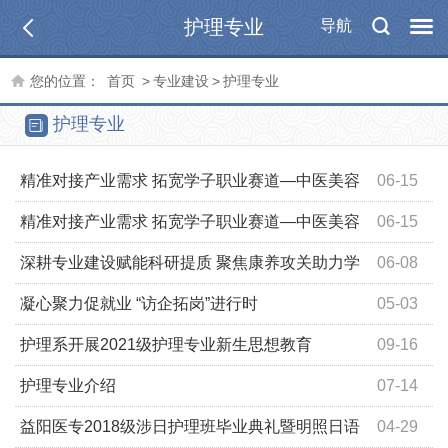
护理专业
导航
您的位置：
首页
>
专业建设
>
护理专业
护理专业
精准对接产业需求 拓宽学子职业赛道—中医美容
06-15
微专业开班仪式暨行业前沿讲座圆满举行
精准对接产业需求 拓宽学子职业赛道—中医美容
06-15
微专业开班仪式暨行业前沿讲座圆满举行
深耕专业建设赋能科研提质 聚焦康养攻关助力学
06-08
科发展 —— 护理学院举办护理科研选题趋势专题讲座
凝心聚力促就业 “访企拓岗”进行时
05-03
护理系开展2021级护理专业新生思想教育
09-16
护理专业介绍
07-14
益阳医专2018级涉日护理班毕业典礼暨明照日语
04-29