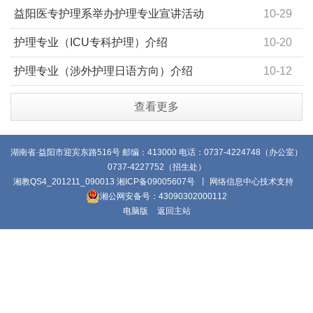
培训结业典礼
益阳医专护理系举办护理专业宣讲活动
10-29
护理专业（ICU专科护理）介绍
10-20
护理专业（涉外护理日语方向）介绍
10-12
查看更多
湖南省·益阳市迎宾东路516号 邮编：413000 电话：0737-4224748（办公室）
0737-4227752（招生处）
湘教QS4_201211_090013
湘ICP备09005607号
丨 网络信息中心技术支持
湘公网安备号：43090302000112
电脑版
返回主站