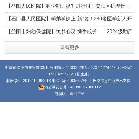
召开学生安全管理工作专题会议 益阳市资阳区妇
【益阳人民医院】教学能力提升进行时！资阳区护理骨干
幼保健院订阅号 2025年09月29日 20:03 湖南
齐聚益阳市人民医院充电赋能
【石门县人民医院】学弟学妹上“新”啦！230名医学新人开
启温暖医路
【益阳市妇幼保健院】筑梦心灵 携手成长——2024级助产
1、2班新学期专题班会
查看更多
湖南省·益阳市迎宾东路516号 邮编：413000 电话：0737-4224748（办公室）
0737-4227752（招生处）
湘教QS4_201211_090013
湘ICP备09005607号
丨 网络信息中心技术支持
湘公网安备号：43090302000112
电脑版
返回主站