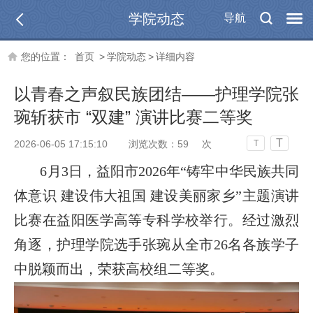
学院动态
导航
您的位置：
首页
>
学院动态
>
详细内容
以青春之声叙民族团结——护理学院张
琬斩获市 “双建” 演讲比赛二等奖
T
2026-06-05 17:15:10
浏览次数：
59
次
T
6月3日，益阳市2026年“铸牢中华民族共同
体意识 建设伟大祖国 建设美丽家乡”主题演讲
比赛在益阳医学高等专科学校举行。经过激烈
角逐，护理学院选手张琬从全市26名各族学子
中脱颖而出，荣获高校组二等奖。