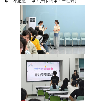
审：邓思慧 二审：张伟 终审：王红云）