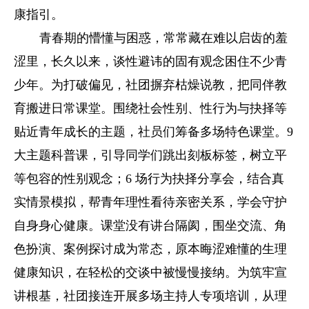
康指引。
青春期的懵懂与困惑，常常藏在难以启齿的羞
涩里，长久以来，谈性避讳的固有观念困住不少青
少年。为打破偏见，社团摒弃枯燥说教，把同伴教
育搬进日常课堂。围绕社会性别、性行为与抉择等
贴近青年成长的主题，社员们筹备多场特色课堂。9
大主题科普课，引导同学们跳出刻板标签，树立平
等包容的性别观念；6 场行为抉择分享会，结合真
实情景模拟，帮青年理性看待亲密关系，学会守护
自身身心健康。课堂没有讲台隔阂，围坐交流、角
色扮演、案例探讨成为常态，原本晦涩难懂的生理
健康知识，在轻松的交谈中被慢慢接纳。为筑牢宣
讲根基，社团接连开展多场主持人专项培训，从理