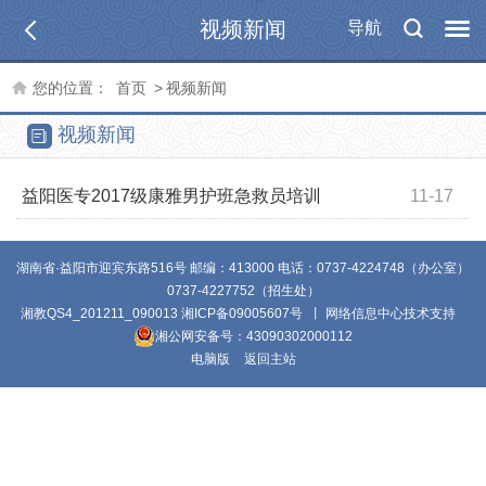
视频新闻
导航
您的位置：
首页
>
视频新闻
视频新闻
益阳医专2017级康雅男护班急救员培训
11-17
湖南省·益阳市迎宾东路516号 邮编：413000 电话：0737-4224748（办公室）
0737-4227752（招生处）
湘教QS4_201211_090013
湘ICP备09005607号
丨 网络信息中心技术支持
湘公网安备号：43090302000112
电脑版
返回主站