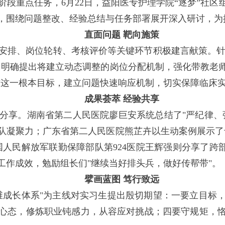
阶段重点任务，6月22日，益阳医专护理学院“逐梦”社
，围绕问题整改、经验总结与任务部署展开深入研讨，为
直面问题 靶向施策
安排、岗位轮转、考核评价等关键环节积极建言献策。针对
，明确提出将建立动态调整的岗位分配机制，强化带教老
才这一根本目标，建立问题快速响应机制，切实保障临床实
成果荟萃 经验共享
分享。湖南省第二人民医院廖巨安系统总结了"严纪律、
队凝聚力；广东省第二人民医院熊芷卉以生动案例展示了
人民解放军联勤保障部队第924医院王辉强则分享了跨
工作成效，勉励组长们"继续当好排头兵，做好传帮带"。
擘画蓝图 笃行致远
维成长体系"为主线对实习生提出殷切期望：一要立目标
心态，修炼职业钝感力，从容应对挑战；四要守规矩，