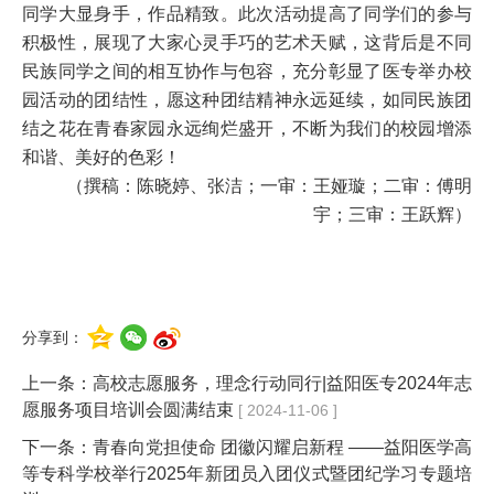
同学大显身手，作品精致。此次活动提高了同学们的参与
积极性，展现了大家心灵手巧的艺术天赋，这背后是不同
民族同学之间的相互协作与包容，充分彰显了医专举办校
园活动的团结性，愿这种团结精神永远延续，如同民族团
结之花在青春家园永远绚烂盛开，不断为我们的校园增添
和谐、美好的色彩！
（撰稿：陈晓婷、张洁；一审：王娅璇；二审：傅明
宇；三审：王跃辉）
分享到：
上一条：
高校志愿服务，理念行动同行|益阳医专2024年志
愿服务项目培训会圆满结束
[ 2024-11-06 ]
下一条：
青春向党担使命 团徽闪耀启新程 ——益阳医学高
等专科学校举行2025年新团员入团仪式暨团纪学习专题培