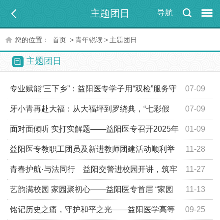
主题团日
导航
您的位置：
首页
>
青年锐读
>
主题团日
主题团日
专业赋能“三下乡”：益阳医专学子用“双检”服务守
07-09
护“一老一小”
牙小青再赴大福：从大福坪到罗绕典，“七彩假
07-09
期”的约定在延续
面对面倾听 实打实解题——益阳医专召开2025年
01-09
度团学工作座谈会
益阳医专教职工团员及新进教师团建活动顺利举
11-28
行
青春护航·与法同行 益阳交警进校园开讲，筑牢
11-27
大学生交通安全防线
艺韵满校园 家园聚初心——益阳医专首届 “家园
11-13
杯” 校园才艺大赛圆满落幕
铭记历史之痛，守护和平之光——益阳医学高等
09-25