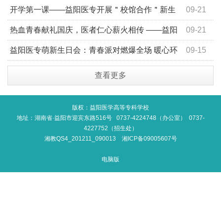
专科学校观影《731》主题教育活动纪实
开学第一课——益阳医专开展＂校馆合作＂新生
09-21
入学教育活动
热血青春献礼国庆，医者仁心薪火相传 ——益阳
09-21
医专272名新生用爱心为祖国华诞献上特殊礼物
益阳医专萌新生日会：青春派对燃爆全场 暖心环
09-15
节治愈满满
查看更多
版权：益阳医学高等专科学校
地址：湖南省·益阳市迎宾东路516号 0737-4224748（办公室） 0737-
4227752（招生处）
湘教QS4_201211_090013
湘ICP备09005607号
电脑版