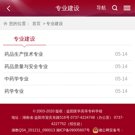
专业建设
导航
您的位置：
首页
>
专业建设
专业建设
药品生产技术专业
05-14
药品质量与安全专业
05-14
中药学专业
05-14
药学专业
05-14
© 2003-2020 版权：益阳医学高等专科学校
地址：湖南省·益阳市迎宾东路516号 0737-4224748（办公室） 0737-
4227752（招生处）
湘教QS4_201211_090013
湘ICP备09005607号
湘公网安备号：