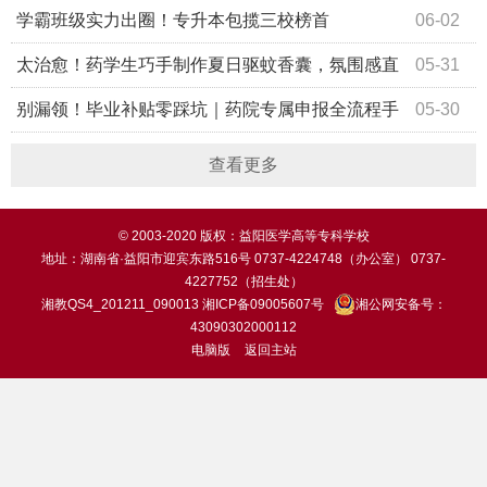
学院赴湖南科伦制药开展访企拓岗专项行动
学霸班级实力出圈！专升本包揽三校榜首
06-02
太治愈！药学生巧手制作夏日驱蚊香囊，氛围感直
05-31
接拉满！
别漏领！毕业补贴零踩坑｜药院专属申报全流程手
05-30
把手教学
查看更多
© 2003-2020 版权：益阳医学高等专科学校
地址：湖南省·益阳市迎宾东路516号 0737-4224748（办公室） 0737-
4227752（招生处）
湘教QS4_201211_090013
湘ICP备09005607号
湘公网安备号：
43090302000112
电脑版
返回主站