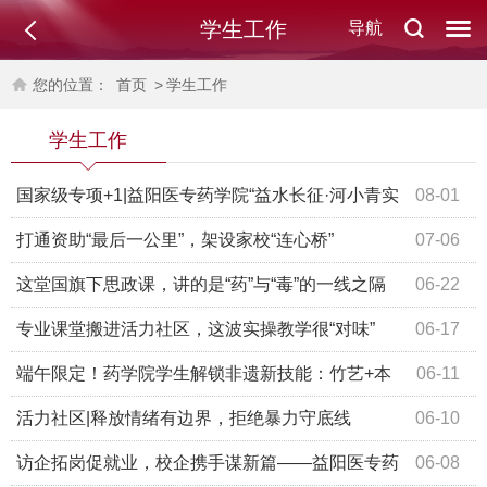
学生工作
导航
您的位置：
首页
>
学生工作
学生工作
国家级专项+1|益阳医专药学院“益水长征·河小青实
08-01
践团”入选2026年“美丽中国·青春行动”绿色长征科考实践活
打通资助“最后一公里”，架设家校“连心桥”
07-06
动专项！
这堂国旗下思政课，讲的是“药”与“毒”的一线之隔
06-22
专业课堂搬进活力社区，这波实操教学很“对味”
06-17
端午限定！药学院学生解锁非遗新技能：竹艺+本
06-11
草，手作天花板
活力社区|释放情绪有边界，拒绝暴力守底线
06-10
访企拓岗促就业，校企携手谋新篇——益阳医专药
06-08