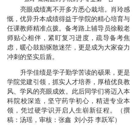
亮眼成绩离不开多方悉心栽培。肖玲感
慨，优异升本成绩得益于学院
的精心
培育与
任课教师精准点拨。备考路上辅导员
徐毅老
师
贴心相伴，紧盯复习进度，疏导备考焦
虑，暖心鼓励驱散迷茫，
更是
成为大家奋力
冲刺的坚实后盾。
升学佳绩是学子勤学苦读的硕果，更是
学院
党建引领，
抓实人才培
养
，
厚植优良
教
风、
学风的亮眼成效。此后同学们将迈入本
科院校深造，坚守药学初心，精进专业本
领，凭过硬学识开启人生崭新征程。
（
撰
稿：汤瑶，审核：张鑫
刘小芬
李跃军）