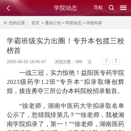
学院动态
导航
您的位置：
首页
>
通知公告
>
学院动态
>
详细内容
学霸班级实力出圈！专升本包揽三校
榜首
T
2026-06-02 18:05:47
浏览次数：
399
次
T
一战三冠，实力惊艳！
益阳医专药学
院
2023级药学1.2班“
专升本
”
拟录取继
创辉
煌，接连勇夺三所
公办
本科院校招录魁首。
“
徐老师，湖南中医药大学拟录取名单
公示了，您猜我排第几？
”“徐老师，我被湘
南学院拟录了，第一！”“徐老师，湖南医药