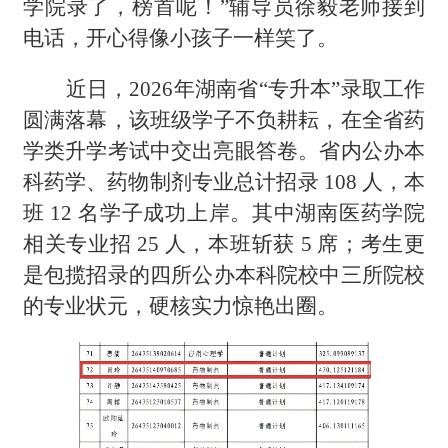
学院录了，榜首呢！”辅导员徐毅老师接到
电话，开心得像小孩子一样笑了。
近日
，
2026年湖南省
“
专升本
”
录取工作
圆满落幕，
该班级
学子不负耕耘，在全省药
学类升学考试中交出亮眼答卷。省内公办本
科药学、药物制剂专业总计招录
108 人，本
班 12 名学子成功上岸。其中湖南医药学院
相关专业招 25 人，本班斩获 5 席；考生更
是包揽
招录的
四所公办本科
院校
中三所院校
的专业状元，硬核实力惊艳出圈。