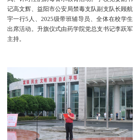
记高文辉
、
益阳市公安局禁毒支队副支队长顾航
宇
一行
5人、
2025级
带班辅导员、全体在校学生
出席
活动
。
升旗
仪式由药学院党总支书记李跃军
主持。