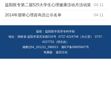
大赛(方案)
益阳医专第二届525大学生心理健康活动月活动策
04-11
划
2014年朋辈心理咨询员公示名单
04-11
版权：益阳医学高等专科学校
地址：湖南省·益阳市迎宾东路516号 0737-4224748（办公室） 0737-
4227752（招生处）
湘教QS4_201211_090013
湘ICP备09005607号
电脑版
返回主站