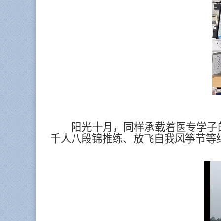
阳光十月，同样承载着医专学子
千人八段锦推练、放飞自我风筝节等