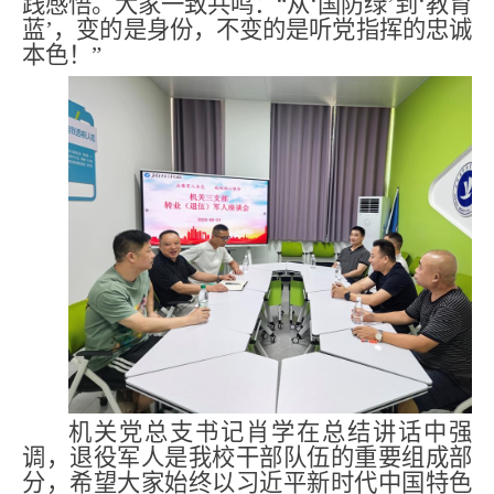
践感悟。
大家一致
共鸣
：
“从‘国防绿’到‘教育
蓝’，变的是身份，不变的是听党指挥的忠诚
本色！”
机关党总支书记
肖学
在总结讲话中强
调，退役军人是我校干部队伍的重要组成部
分，希望大家始终以习近平新时代中国特色