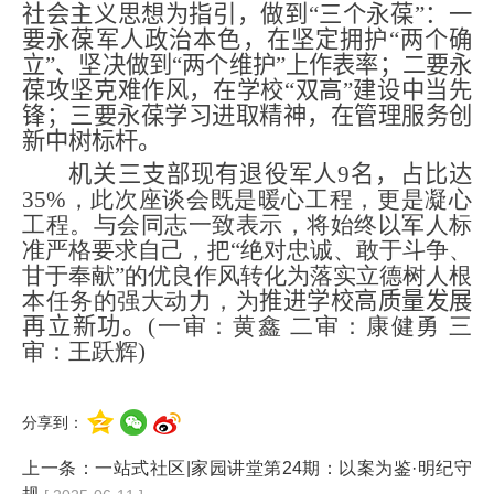
社会主义思想为指引，做到“三个永葆”：一
要永葆军人政治本色，在坚定拥护“两个确
立”、坚决做到“两个维护”上作表率；二要永
葆攻坚克难作风，在学校“双高”建设中当先
锋；三要永葆学习进取精神，在管理服务创
新中树标杆。
机关三支部现有退役军人
9
名，占比达
35
%，此次座谈会既是暖心工程，更是凝心
工程。与会同志一致表示，将始终以军人标
准严格要求自己，把“绝对忠诚、敢于斗争、
甘于奉献”的优良作风转化为落实立德树人根
本任务的强大动力，为
推进
学校高质量发展
再立新功。
(一审：黄鑫 二审：康健勇 三
审：王跃辉)
分享到：
上一条：
一站式社区|家园讲堂第24期：以案为鉴·明纪守