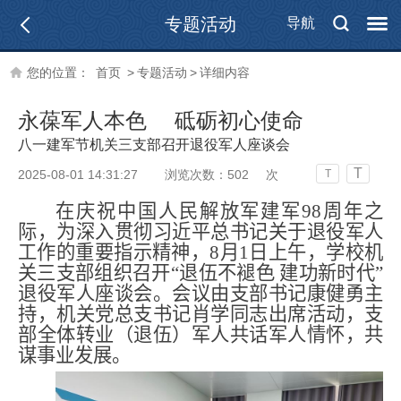
专题活动
导航
您的位置：
首页
>
专题活动
>
详细内容
永葆军人本色 砥砺初心使命
八一建军节机关三支部召开退役军人座谈会
T
2025-08-01 14:31:27
浏览次数：
502
次
T
在庆祝中国人民解放军建军9
8
周年之
际，为深入贯彻习近平总书记关于退役军人
工作的重要指示精神，8月1日上午，学校机
关三支部组织召开“退伍不褪色 建功新时代”
退役军人座谈会。
会议由支部书记康健勇主
持，
机关党总支书记
肖学
同志出席活动，支
部全体转业（退伍）军人共话军人情怀，共
谋事业发展。