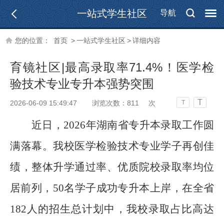
一站式学生社区
导航
您的位置：
首页
>
一站式学生社区
>
详细内容
育镜社区|最高录取率71.4%！医学检
验技术专业专升本强势突围
T
2026-06-09 15:49:47
浏览次数：
811
次
T
近日，
2026年湖南省专升本录取工作圆
满落幕。
我校
医学检验技术
专业
学子再创佳
绩，整体升学通过率、优质院校录取率均位
居前列，
50名学子成功专升本上岸，在全省
182人的招生总计划中，我
校
录取占比高达