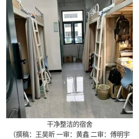
干净整洁的宿舍
（撰稿：王昊昕 一审：黄鑫 二审：傅明宇