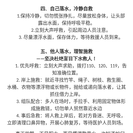
四
自己落水，冷静自救
、
1.保持冷静，切勿慌张挣扎，尽量放松身体，让头部
露出水面，保持呼吸平稳。
2.立刻大声呼救，引起周边人员注意。
3. 尽量漂浮水面，保存体力，等待救援人员到来。
五、他人落水，理智施救
——坚决杜绝盲目下水救人！
1.
优先呼救：立刻大声求助，拨打110、120、119，告
知准确位置。
2.
岸上施救：就近寻找竹竿、绳子、树枝、救生圈、
水桶、衣物等漂浮物或长物件，抛给或递向落水者，让其
抓住借力上岸。
3.
组队配合：多人在场时，手拉手、利用固定物体形
成施救链，切勿单人贸然靠近水边
4.
事后急救：将人救上岸后，若对方昏迷、无呼吸，
立即清理口鼻异物，开展心肺复苏，等待医护人员到场。