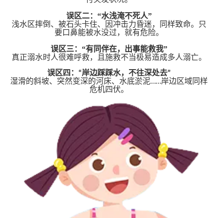
付突发状况。
误区二：“水浅淹不死人”
浅水区摔倒、被石头卡住、因冲击力昏迷，同样致命。只
要口鼻能被水没过，就有危险。
误区三：“有同伴在，出事能救我”
真正溺水时人很难呼救，且施救不当极易造成多人溺亡。
误区四：“岸边踩踩水，不往深处去”
湿滑的斜坡、突然变深的河床、水底淤泥……岸边区域同样
危机四伏。