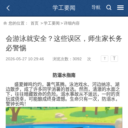
学工要闻
导航
您的位置：
首页
>
学工要闻
>
详细内容
会游泳就安全？这些误区，师生家长务
必警惕
T
2026-05-27 10:29:46
浏览次数：
3092
次
T
防溺水指南
盛夏蝉鸣灼灼，暑气蒸腾。泳池戏水、河边纳凉、湖
边散步，成了许多同学消暑的首选。然而，清澈的水面之
下，往往暗藏致命的危险。溺水事故从不遥远，一时的贪
玩或侥幸，可能酿成终身遗憾。生命只有一次，防溺水，
警钟长鸣！