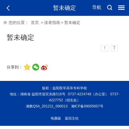
暂未确定
导航
您的位置：
首页
>
读者指南
>
暂未确定
暂未确定
T
T
分享到：
版权：益阳医学高等专科学校
地址：湖南省·益阳市迎宾东路516号 0737-4224748（办公室） 0737-
4227752（招生处）
湘教QS4_201211_090013
湘ICP备09005607号
电脑版
返回主站