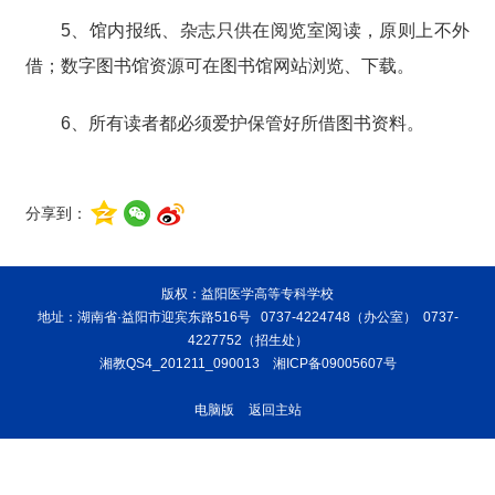
5、馆内报纸、杂志只供在阅览室阅读，原则上不外
借；数字图书馆资源可在图书馆网站浏览、下载。
6、所有读者都必须爱护保管好所借图书资料。
分享到：
版权：益阳医学高等专科学校
地址：湖南省·益阳市迎宾东路516号 0737-4224748（办公室） 0737-
4227752（招生处）
湘教QS4_201211_090013
湘ICP备09005607号
电脑版
返回主站