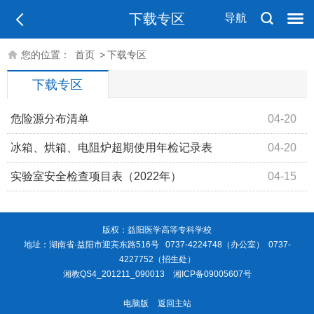
下载专区
导航
您的位置：
首页
>
下载专区
下载专区
危险源分布清单
04-20
冰箱、烘箱、电阻炉超期使用年检记录表
04-20
实验室安全检查项目表（2022年）
04-15
版权：益阳医学高等专科学校
地址：湖南省·益阳市迎宾东路516号 0737-4224748（办公室） 0737-
4227752（招生处）
湘教QS4_201211_090013
湘ICP备09005607号
电脑版
返回主站