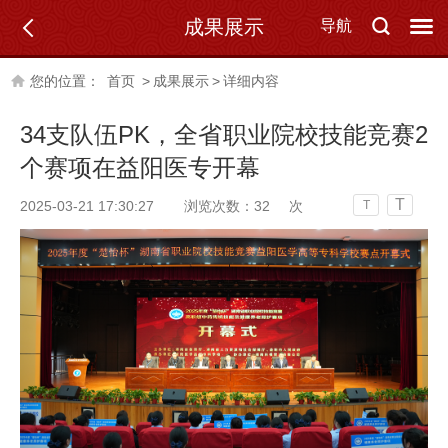
成果展示
导航
您的位置：
首页
>
成果展示
>
详细内容
34支队伍PK，全省职业院校技能竞赛2
个赛项在益阳医专开幕
T
2025-03-21 17:30:27
浏览次数：
32
次
T