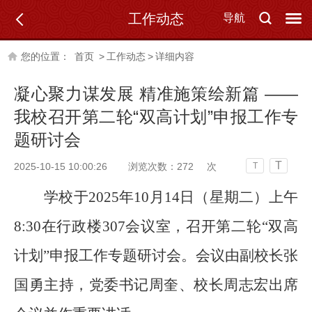
工作动态
导航
您的位置：
首页
>
工作动态
>
详细内容
凝心聚力谋发展 精准施策绘新篇 ——
我校召开第二轮“双高计划”申报工作专
题研讨会
T
2025-10-15 10:00:26
浏览次数：
272
次
T
学校
于
2025年10月14日（星期二）上午
8:30在行政楼307会议室，召开第二轮“双高
计划”申报工作专题研讨会。会议由
副校长
张
国勇主持，
党委书记
周奎、
校长
周志宏出席