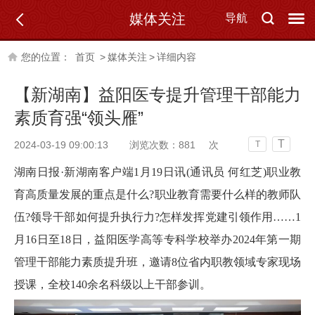
媒体关注
导航
您的位置：
首页
>
媒体关注
>
详细内容
【新湖南】益阳医专提升管理干部能力
素质育强“领头雁”
T
2024-03-19 09:00:13
浏览次数：
881
次
T
湖南日报·新湖南客户端1月19日讯(通讯员 何红芝)职业教
育高质量发展的重点是什么?职业教育需要什么样的教师队
伍?领导干部如何提升执行力?怎样发挥党建引领作用……1
月16日至18日，益阳医学高等专科学校举办2024年第一期
管理干部能力素质提升班，邀请8位省内职教领域专家现场
授课，全校140余名科级以上干部参训。