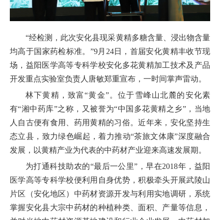
“经检测，此次安化县现采黄精多糖含量、浸出物含量
均高于国家药检标准。”9月24日，首届安化黄精丰收节现
场，益阳医学高等专科学校安化多花黄精加工技术及产品
开发重点实验室负责人唐敏郑重宣布，一时间掌声雷动。
林下黄精，致富“黄金”。位于雪峰山北麓的安化素
有“湘中药库”之称，又被誉为“中国多花黄精之乡”，当地
人自古便有食用、药用黄精的习俗。近年来，安化坚持生
态立县，致力绿色崛起，着力推动“茶旅文体康”深度融合
发展，以黄精产业为代表的中药材产业迎来高速发展期。
为打通科技助农的“最后一公里”，早在2018年，益阳
医学高等专科学校便利用自身优势，积极牵头开展武陵山
片区（安化地区）中药材资源开发与利用实地调研，系统
掌握安化县大宗中药材的种植种类、面积、产量等信息，