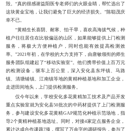
毁。“真的很感谢益阳医专老师们的火眼金睛，帮忙选出了
这块黄金宝地，让我们避免了巨大的经济损失。”陈聪茂庆
幸不已。
“黄精生长喜阴、耐寒、怕干旱，喜欢高海拔气候，种
植户往往居住在比较偏远的山区，如果能够提供上门检测
服务，将极大方便种植户，同时也能有效提高检测效
率。”2021年初，在学校的大力支持下，由唐敏领衔的师生
服务团队组建起了“移动实验室”。他们携带价值上百万元
的检测设备，驱车上百公里，深入安化县东坪镇、马路
镇、清塘铺镇、江南镇等地的黄精种植基地和加工企业，
走进田间地头，上门提供检测服务。
仅今年以来，学校安化多花黄精加工技术及产品开发
重点实验室就为安化县50批次的中药材提供了上门检测服
务，参与建设安化多花黄精GAP规范化种植示范场地，指
导2个黄精种植基地选址。同时，对接4家定点服务企业，
累计达成合作课题7项，撰写了万余字的调研报告，参与了