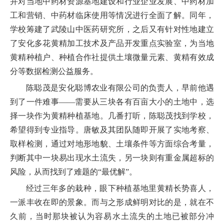
并对当地中药材资源基地建设和行业企业发展、中药材加
工和营销、中药材临床使用等情况进行全面了解。同年，
学校筹建了武陵山中医药研究所，之后又有针对性地建立
了安化多花黄精加工技术及产品开发重点实验室，为当地
黄精种植户、种植合作社提供土壤微量元素、黄精有效成
分等数据检测公益服务。
陈聪茂是安化聪博农业有限公司的负责人，早前他遇
到了一件难事——需要从三块各有百亩大小的土地中，选
择一块作为黄精种植基地。几番打听，陈聪茂找到学校，
希望得到专业指导。唐敏及其团队随即开展了实地考察、
取样检测，通过对地形地貌、土壤条件等方面综合考量，
判断其中一块易出现水土流失，另一块则有重金属超标的
风险，从而找到了难题的“最优解”。
经过三年多的栽种，眼下种植基地里黄精长势喜人，
一派丰收在即的景象。而与之形成鲜明对比的是，就在不
久前，当时那块被认为容易水土流失的土地已被部分冲