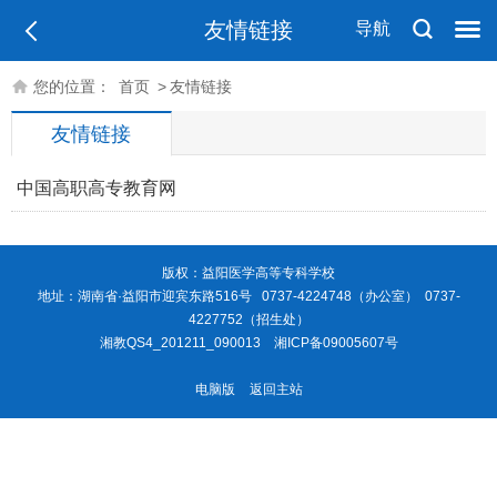
友情链接
导航
您的位置：
首页
>
友情链接
友情链接
中国高职高专教育网
版权：益阳医学高等专科学校
地址：湖南省·益阳市迎宾东路516号 0737-4224748（办公室） 0737-
4227752（招生处）
湘教QS4_201211_090013
湘ICP备09005607号
电脑版
返回主站