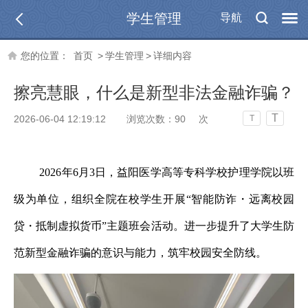
学生管理
导航
您的位置：
首页
>
学生管理
>
详细内容
擦亮慧眼，什么是新型非法金融诈骗？
T
2026-06-04 12:19:12
浏览次数：
90
次
T
2026年6月3日，益阳医学高等专科学校护理学院以班
级为单位，组织全院在校学生开展“智能防诈・远离校园
贷・抵制虚拟货币”主题班会活动。进一步提升了大学生防
范新型金融诈骗的意识与能力，筑牢校园安全防线。