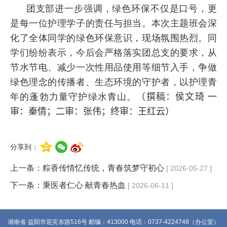
团支部进一步强调，绿色环保不仅是口号，更
是每一位护理学子的责任与担当。本次主题班会深
化了全体同学的绿色环保意识，现场氛围热烈。同
学们纷纷表示，今后会严格落实团总支的要求，从
节水节电、减少一次性用品使用等细节入手，争做
绿色理念的传播者、生态环境的守护者，以护理青
年的蓬勃力量守护绿水青山。
（撰稿：侯文琦
一
审：秦倩；二审：张伟；终审：王红云
）
分享到：
上一条：
粽香传情忆传统，青春筑梦守初心
[ 2026-05-27 ]
下一条：
秉医者仁心 献青春热血
[ 2026-06-11 ]
湖南省·益阳市迎宾东路516号 邮编：413000 电话：0737-4224748（办公室）